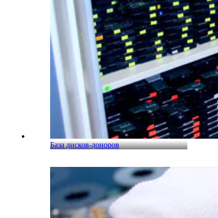
База дисков-доноров