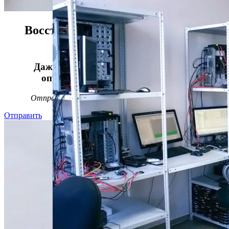
Восстанавливаем данные в 98%
случаев!
Даже, если носитель информации не
определяется, стучит или пищит.
Отправьте заявку на
бесплатную
диагностику
Отправить