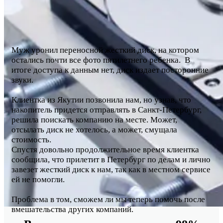
Муж уронил переносной жесткий диск, на котором
остались почти все фото пятилетнего ребенка. В
итоге доступа к данным нет, диск издает посторонние
звуки.
Клиентка из Якутии позвонила нам, но узнав, что
накопитель придется отправлять в Санкт-Петербург,
решила поискать компанию на месте. Может,
отсылать диск не хотелось, а может, смущала
стоимость.
Спустя довольно продолжительное время клиентка
сообщила, что прилетит в Петербург по делам и лично
завезет жесткий диск к нам, так как в местном сервисе
ей не помогли.
Проблема в том, сможем ли мы теперь помочь после
вмешательства других компаний.