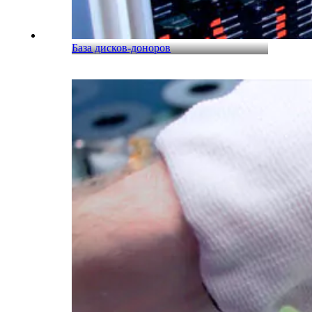
База дисков-доноров