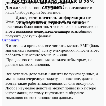
Восстанавливаем данные в 98%
Диагностика и восстановление данных .
случаев!
Для жителей регионов подробное исследование в
нашей лаборатории бесплатное.
Даже, если носитель информации не
Итак, диск мы получили вскрытый, по следам на
определяется, стучит или пищит.
пластинах было понятно, что головки «разлепили», но
этого оказалось недостаточно для того, чтобы
Отправьте заявку на
бесплатную
диагностику
получить доступ к файлам.
Отправить
В итоге нам пришлось все чистить, менять БМГ (блок
магнитных головок), плату электроники, и после этого
работать с накопителем на PC-3000.
Процесс восстановления оказался небыстрым, но
данные мы восстановили.
Все остались довольны! Клиенты получили данные, а
мы решили очередную задачу, но поверьте, далеко не
всегда такие работы заканчиваются благополучно.
Любое неумелое действие может привести к потере
информации, поэтому тщательнее выбирайте
компанию по восстановлению данных.