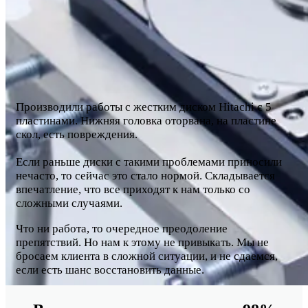
Производили работы с жестким диском Hitachi с 5
пластинами. Нижняя головка оторвана, на пластине
скол, есть повреждения.
Если раньше диски с такими проблемами приносили
нечасто, то сейчас это стало нормой. Складывается
впечатление, что все приходят к нам только со
сложными случаями.
Что ни работа, то очередное преодоление
препятствий. Но нам к этому не привыкать. Мы не
бросаем клиента в сложной ситуации, и не сдаемся,
если есть шанс восстановить данные.