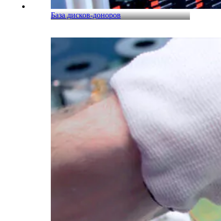
База дисков-доноров